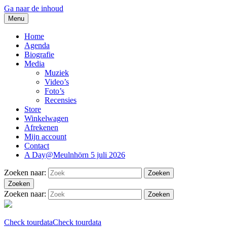
Ga naar de inhoud
Menu
Blues And More uit Meulnhorn
thesidekicks.nl
Home
Agenda
Biografie
Media
Muziek
Video’s
Foto’s
Recensies
Store
Winkelwagen
Afrekenen
Mijn account
Contact
A Day@Meulnhörn 5 juli 2026
Zoeken naar:
Zoeken
Zoeken
Zoeken naar:
Zoeken
Check tourdata
Check tourdata