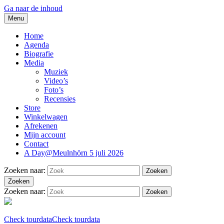
Ga naar de inhoud
Menu
Blues And More uit Meulnhorn
thesidekicks.nl
Home
Agenda
Biografie
Media
Muziek
Video’s
Foto’s
Recensies
Store
Winkelwagen
Afrekenen
Mijn account
Contact
A Day@Meulnhörn 5 juli 2026
Zoeken naar:
Zoeken
Zoeken
Zoeken naar:
Zoeken
Check tourdata
Check tourdata