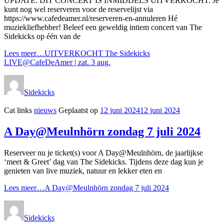
UPDATE: DIT CONCERT IS INMIDDELS UITVERKOCHT. Je
kunt nog wel reserveren voor de reservelijst via
https://www.cafedeamer.nl/reserveren-en-annuleren Hé
muziekliefhebber! Beleef een geweldig intiem concert van The
Sidekicks op één van de
Lees meer…
UITVERKOCHT The Sidekicks
LIVE@CafeDeAmer | zat. 3 aug.
Sidekicks
Cat links
nieuws
Geplaatst op
12 juni 2024
12 juni 2024
A Day@Meulnhörn zondag 7 juli 2024
Reserveer nu je ticket(s) voor A Day@Meulnhörn, de jaarlijkse
‘meet & Greet’ dag van The Sidekicks. Tijdens deze dag kun je
genieten van live muziek, natuur en lekker eten en
Lees meer…
A Day@Meulnhörn zondag 7 juli 2024
Sidekicks