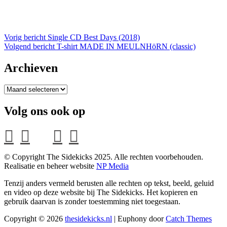
Bericht
Vorig
Vorig bericht
Single CD Best Days (2018)
bericht
Volgend
Volgend bericht
T-shirt MADE IN MEULNHöRN (classic)
navigatie
bericht
Archieven
Archieven
Volg ons ook op
facebook
twitter
mail
youtube
instagram
© Copyright The Sidekicks 2025. Alle rechten voorbehouden.
Realisatie en beheer website
NP Media
Tenzij anders vermeld berusten alle rechten op tekst, beeld, geluid
en video op deze website bij The Sidekicks. Het kopieren en
gebruik daarvan is zonder toestemming niet toegestaan.
Copyright © 2026
thesidekicks.nl
|
Euphony door
Catch Themes