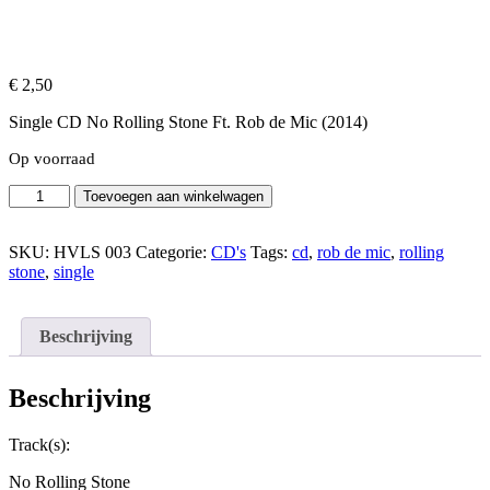
€
2,50
Single CD No Rolling Stone Ft. Rob de Mic (2014)
Op voorraad
Single
Toevoegen aan winkelwagen
CD
No
Rolling
SKU:
HVLS 003
Categorie:
CD's
Tags:
cd
,
rob de mic
,
rolling
Stone
stone
,
single
Ft.
Rob
de
Beschrijving
Mic
(2014)
aantal
Beschrijving
Track(s):
No Rolling Stone