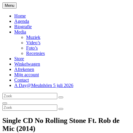
Ga
Menu
thesidekicks.nl
Blues And More uit Meulnhorn
naar
de
Home
inhoud
Agenda
Biografie
Media
Muziek
Video’s
Foto’s
Recensies
Store
Winkelwagen
Afrekenen
Mijn account
Contact
A Day@Meulnhörn 5 juli 2026
Zoeken
Zoeken
naar:
Zoeken
Zoeken
Zoeken
naar:
Single CD No Rolling Stone Ft. Rob de
Mic (2014)