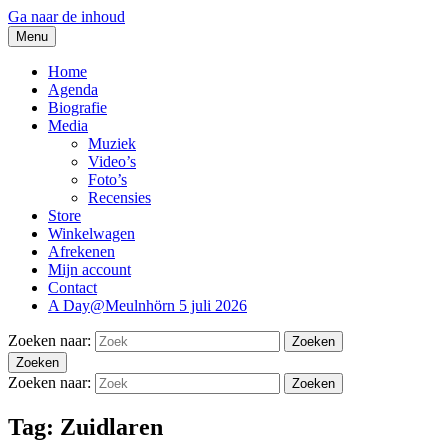
Ga naar de inhoud
Menu
thesidekicks.nl
Blues And More uit Meulnhorn
Home
Agenda
Biografie
Media
Muziek
Video’s
Foto’s
Recensies
Store
Winkelwagen
Afrekenen
Mijn account
Contact
A Day@Meulnhörn 5 juli 2026
Zoeken naar:
Zoeken
Zoeken
Zoeken naar:
Zoeken
Tag:
Zuidlaren