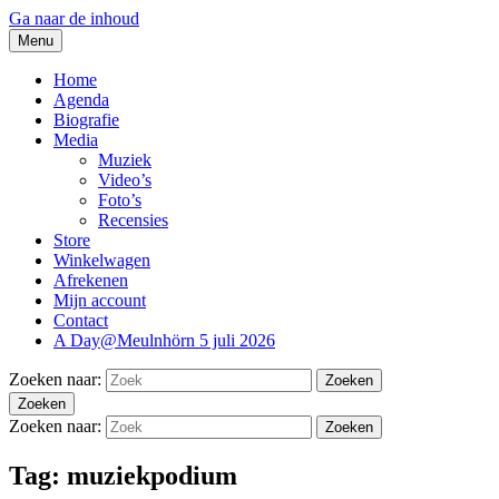
Ga naar de inhoud
Menu
thesidekicks.nl
Blues And More uit Meulnhorn
Home
Agenda
Biografie
Media
Muziek
Video’s
Foto’s
Recensies
Store
Winkelwagen
Afrekenen
Mijn account
Contact
A Day@Meulnhörn 5 juli 2026
Zoeken naar:
Zoeken
Zoeken
Zoeken naar:
Zoeken
Tag:
muziekpodium