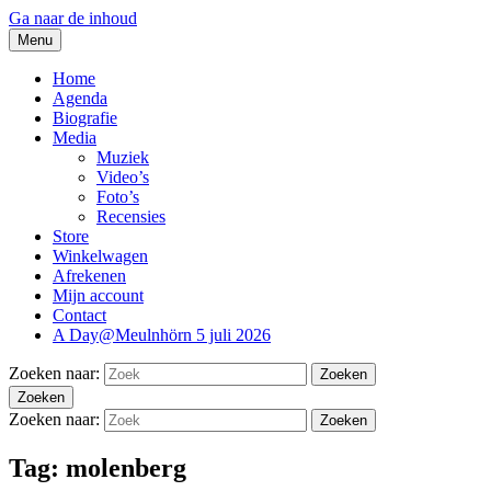
Ga naar de inhoud
Menu
thesidekicks.nl
Blues And More uit Meulnhorn
Home
Agenda
Biografie
Media
Muziek
Video’s
Foto’s
Recensies
Store
Winkelwagen
Afrekenen
Mijn account
Contact
A Day@Meulnhörn 5 juli 2026
Zoeken naar:
Zoeken
Zoeken
Zoeken naar:
Zoeken
Tag:
molenberg