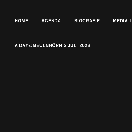
Blues And More Uit Meulnhorn
THESIDEKICKS.NL
HOME
AGENDA
BIOGRAFIE
MEDIA
A DAY@MEULNHÖRN 5 JULI 2026