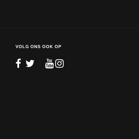
VOLG ONS OOK OP
facebook
twitter
mail
youtube
instagram