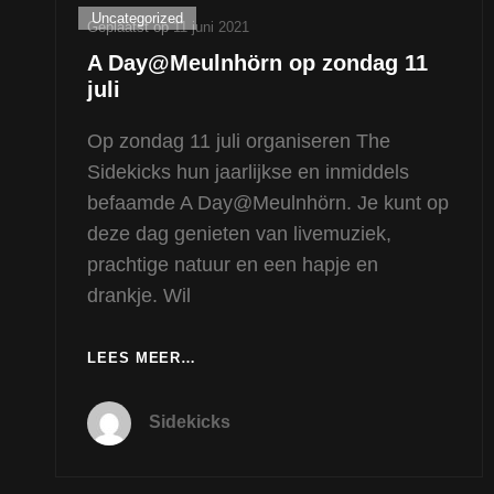
Cat
Uncategorized
Geplaatst op
11 juni 2021
links
A Day@Meulnhörn op zondag 11
juli
Op zondag 11 juli organiseren The
Sidekicks hun jaarlijkse en inmiddels
befaamde A Day@Meulnhörn. Je kunt op
deze dag genieten van livemuziek,
prachtige natuur en een hapje en
drankje. Wil
A
LEES MEER…
DAY@MEULNHÖRN
OP
Sidekicks
ZONDAG
11
JULI