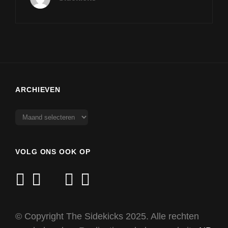
ARCHIEVEN
Archieven
VOLG ONS OOK OP
facebook
twitter
mail
youtube
instagram
© Copyright The Sidekicks 2025. Alle rechten