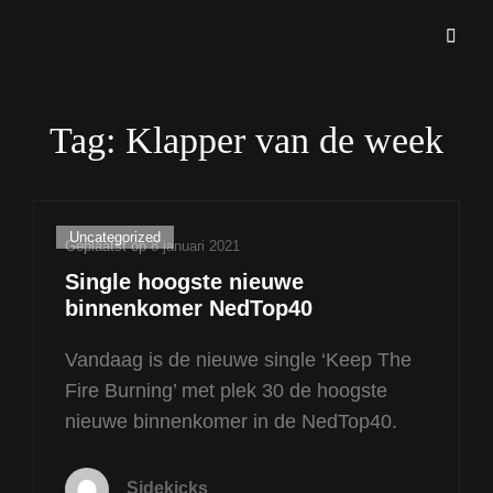
Blues And More Uit Meulnhorn
THESIDEKICKS.NL
Tag:
Klapper van de week
Cat
Uncategorized
Geplaatst op
8 januari 2021
links
Single hoogste nieuwe
binnenkomer NedTop40
Vandaag is de nieuwe single ‘Keep The
Fire Burning’ met plek 30 de hoogste
nieuwe binnenkomer in de NedTop40.
Sidekicks