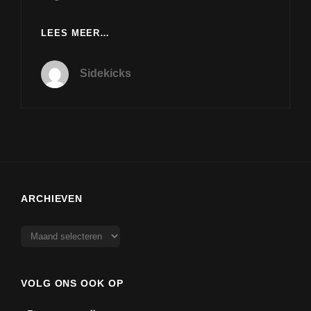
ALBUM
LEES MEER…
PRESENTATIE
IN
Sidekicks
’T
KEERPUNT
7
APRIL
ARCHIEVEN
Archieven
VOLG ONS OOK OP