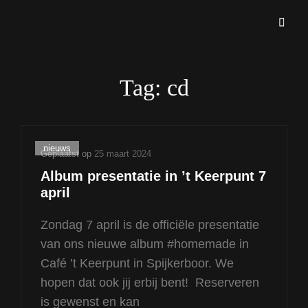
Blues And More Uit Meulnhorn
THESIDEKICKS.NL
Tag:
cd
Cat
nieuws
Geplaatst op
25 maart 2024
links
Album presentatie in ’t Keerpunt 7
april
Zondag 7 april is de officiële presentatie
van ons nieuwe album #homemade in
Café ’t Keerpunt in Spijkerboor. We
hopen dat ook jij erbij bent! Reserveren
is gewenst en kan