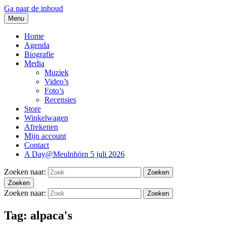
Ga naar de inhoud
Menu
thesidekicks.nl
Blues And More uit Meulnhorn
Home
Agenda
Biografie
Media
Muziek
Video’s
Foto’s
Recensies
Store
Winkelwagen
Afrekenen
Mijn account
Contact
A Day@Meulnhörn 5 juli 2026
Zoeken naar:
Zoeken
Zoeken
Zoeken naar:
Zoeken
Tag:
alpaca's