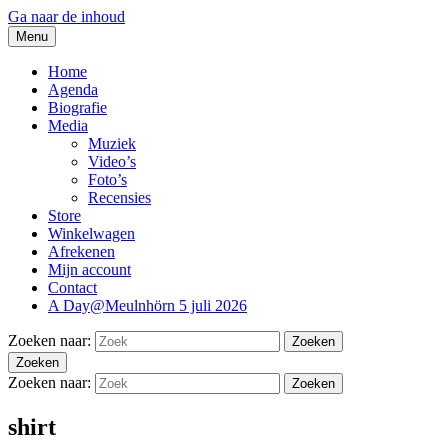
Ga naar de inhoud
Menu
thesidekicks.nl
Blues And More uit Meulnhorn
Home
Agenda
Biografie
Media
Muziek
Video’s
Foto’s
Recensies
Store
Winkelwagen
Afrekenen
Mijn account
Contact
A Day@Meulnhörn 5 juli 2026
Zoeken naar:
Zoeken
Zoeken
Zoeken naar:
Zoeken
shirt