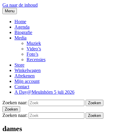
Ga naar de inhoud
Menu
thesidekicks.nl
Blues And More uit Meulnhorn
Home
Agenda
Biografie
Media
Muziek
Video’s
Foto’s
Recensies
Store
Winkelwagen
Afrekenen
Mijn account
Contact
A Day@Meulnhörn 5 juli 2026
Zoeken naar:
Zoeken
Zoeken
Zoeken naar:
Zoeken
dames