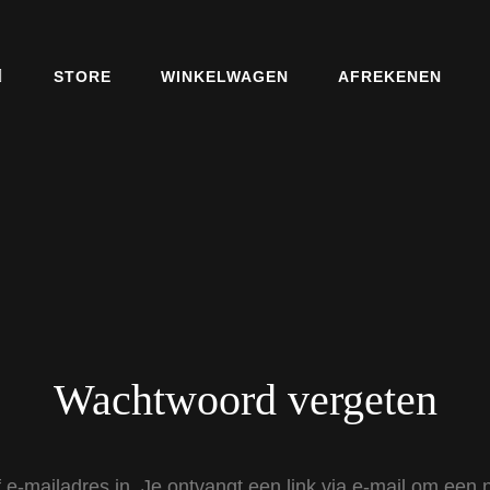
STORE
WINKELWAGEN
AFREKENEN
Wachtwoord vergeten
-mailadres in. Je ontvangt een link via e-mail om een n