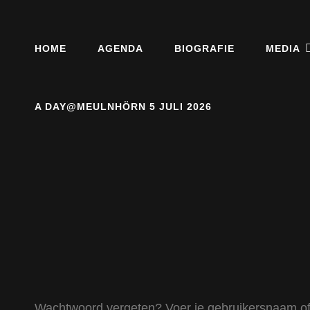
Blues And More Uit Meulnhorn
THESIDEKICKS.NL
HOME
AGENDA
BIOGRAFIE
MEDIA
A DAY@MEULNHÖRN 5 JULI 2026
Wachtwoord vergeten? Voer je gebruikersnaam of e