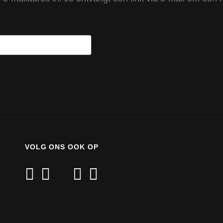
VOLG ONS OOK OP
facebook
twitter
mail
youtube
instagram