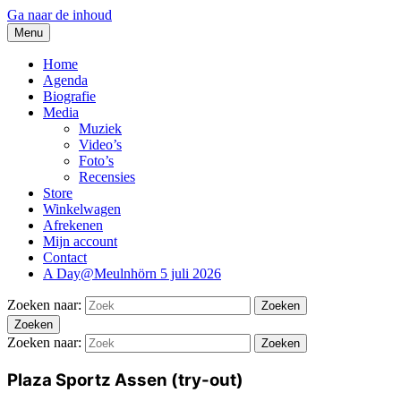
Ga naar de inhoud
Menu
thesidekicks.nl
Blues And More uit Meulnhorn
Home
Agenda
Biografie
Media
Muziek
Video’s
Foto’s
Recensies
Store
Winkelwagen
Afrekenen
Mijn account
Contact
A Day@Meulnhörn 5 juli 2026
Zoeken naar:
Zoeken
Zoeken
Zoeken naar:
Zoeken
Plaza Sportz Assen (try-out)