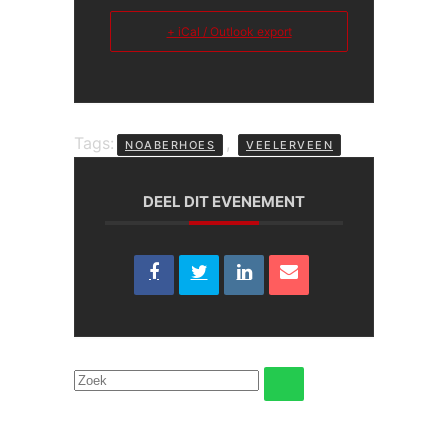
+ iCal / Outlook export
Tags:
,
NOABERHOES
VEELERVEEN
DEEL DIT EVENEMENT
Zoeken
ZOEKEN
naar: