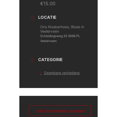
€15.00
LOCATIE
Ons Noaberhoes, Blues in
Veelerveen
Scheidingsweg 20 9566 PL
Veelerveen
CATEGORIE
Openbare optredens
+ Aan Google Kalender toevoegen