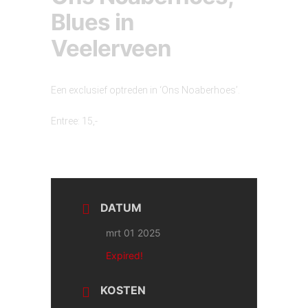
Blues in
Veelerveen
Een exclusief optreden in ‘Ons Noaberhoes’.
Entree: 15,-
DATUM
mrt 01 2025
Expired!
KOSTEN