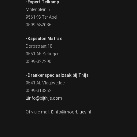
-Expert Telkamp
Molenplein 5
9561KS Ter Apel
0599-582036
-Kapsalon Mafrax
Dorpstraat 18
9551 AE Sellingen
0599-322290
-Drankenspeciaalzaak bij Thijs
9541 AL Vlagtwedde
0599-313352
info@bijthijs.com
Of via e-mail:
info@moorblues.nl