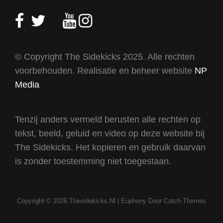
facebook
twitter
mail
youtube
instagram
© Copyright The Sidekicks 2025. Alle rechten
voorbehouden. Realisatie en beheer website
NP
Media
Tenzij anders vermeld berusten alle rechten op
tekst, beeld, geluid en video op deze website bij
The Sidekicks. Het kopieren en gebruik daarvan
is zonder toestemming niet toegestaan.
Copyright © 2026
Thesidekicks.nl
|
Euphony Door
Catch Themes