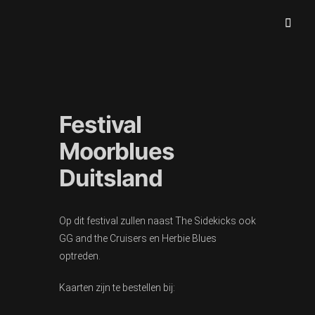
Blues And More Uit Meulnhorn
THESIDEKICKS.NL
Festival
Moorblues
Duitsland
Op dit festival zullen naast The Sidekicks ook
GG and the Cruisers en Herbie Blues
optreden.
Kaarten zijn te bestellen bij: