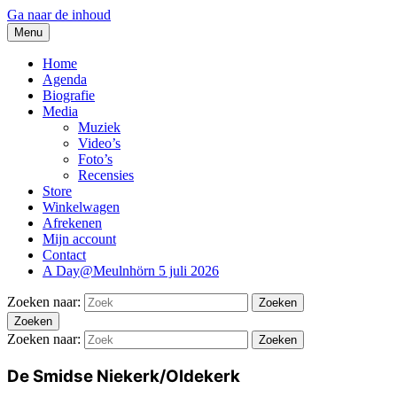
Ga naar de inhoud
Menu
thesidekicks.nl
Blues And More uit Meulnhorn
Home
Agenda
Biografie
Media
Muziek
Video’s
Foto’s
Recensies
Store
Winkelwagen
Afrekenen
Mijn account
Contact
A Day@Meulnhörn 5 juli 2026
Zoeken naar:
Zoeken
Zoeken
Zoeken naar:
Zoeken
De Smidse Niekerk/Oldekerk