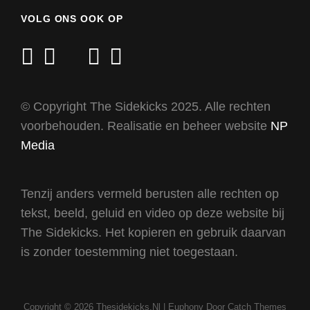
VOLG ONS OOK OP
facebook
twitter
mail
youtube
instagram
© Copyright The Sidekicks 2025. Alle rechten
voorbehouden. Realisatie en beheer website
NP
Media
Tenzij anders vermeld berusten alle rechten op
tekst, beeld, geluid en video op deze website bij
The Sidekicks. Het kopieren en gebruik daarvan
is zonder toestemming niet toegestaan.
Copyright © 2026
Thesidekicks.nl
|
Euphony Door
Catch Themes