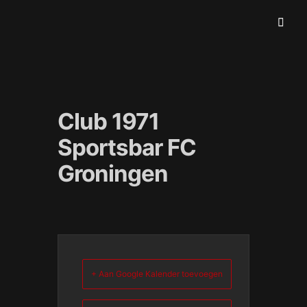
Blues And More Uit Meulnhorn
THESIDEKICKS.NL
Club 1971
Sportsbar FC
Groningen
+ Aan Google Kalender toevoegen