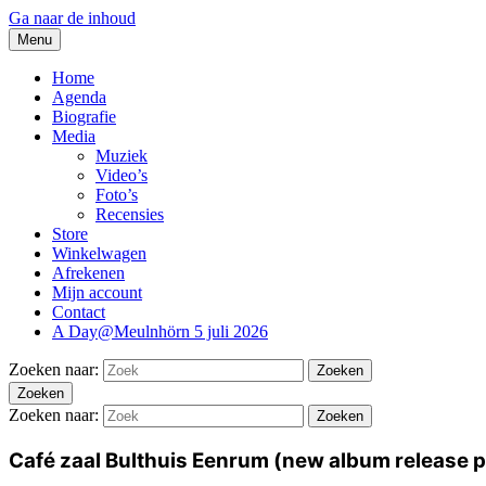
Ga naar de inhoud
Menu
thesidekicks.nl
Blues And More uit Meulnhorn
Home
Agenda
Biografie
Media
Muziek
Video’s
Foto’s
Recensies
Store
Winkelwagen
Afrekenen
Mijn account
Contact
A Day@Meulnhörn 5 juli 2026
Zoeken naar:
Zoeken
Zoeken
Zoeken naar:
Zoeken
Café zaal Bulthuis Eenrum (new album release 