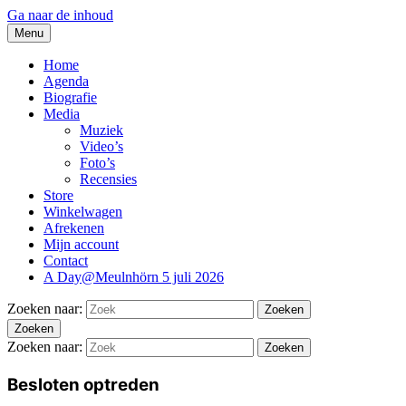
Ga naar de inhoud
Menu
thesidekicks.nl
Blues And More uit Meulnhorn
Home
Agenda
Biografie
Media
Muziek
Video’s
Foto’s
Recensies
Store
Winkelwagen
Afrekenen
Mijn account
Contact
A Day@Meulnhörn 5 juli 2026
Zoeken naar:
Zoeken
Zoeken
Zoeken naar:
Zoeken
Besloten optreden