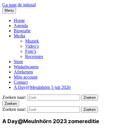
Ga naar de inhoud
Menu
thesidekicks.nl
Blues And More uit Meulnhorn
Home
Agenda
Biografie
Media
Muziek
Video’s
Foto’s
Recensies
Store
Winkelwagen
Afrekenen
Mijn account
Contact
A Day@Meulnhörn 5 juli 2026
Zoeken naar:
Zoeken
Zoeken
Zoeken naar:
Zoeken
A Day@Meulnhörn 2023 zomereditie