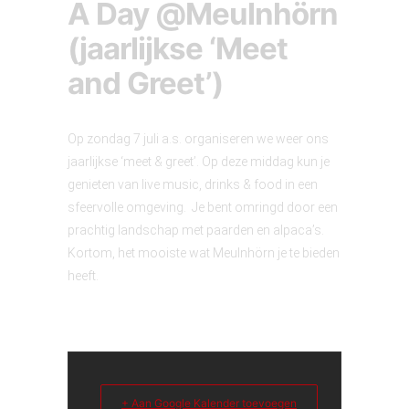
A Day @Meulnhörn
(jaarlijkse ‘Meet
and Greet’)
Op zondag 7 juli a.s. organiseren we weer ons
jaarlijkse ‘meet & greet’. Op deze middag kun je
genieten van live music, drinks & food in een
sfeervolle omgeving. Je bent omringd door een
prachtig landschap met paarden en alpaca’s.
Kortom, het mooiste wat Meulnhörn je te bieden
heeft.
+ Aan Google Kalender toevoegen