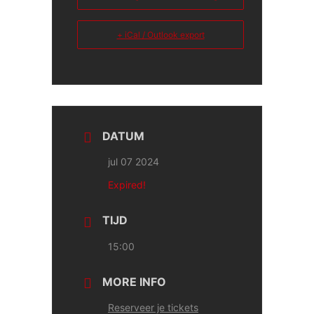
+ iCal / Outlook export
DATUM
jul 07 2024
Expired!
TIJD
15:00
MORE INFO
Reserveer je tickets