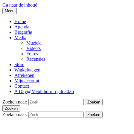
Ga naar de inhoud
Menu
thesidekicks.nl
Blues And More uit Meulnhorn
Home
Agenda
Biografie
Media
Muziek
Video’s
Foto’s
Recensies
Store
Winkelwagen
Afrekenen
Mijn account
Contact
A Day@Meulnhörn 5 juli 2026
Zoeken naar:
Zoeken
Zoeken
Zoeken naar:
Zoeken